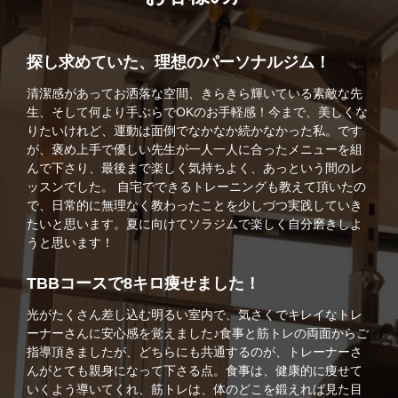
探し求めていた、理想のパーソナルジム！
清潔感があってお洒落な空間、きらきら輝いている素敵な先
生、そして何より手ぶらでOKのお手軽感！今まで、美しくな
りたいけれど、運動は面倒でなかなか続かなかった私。です
が、褒め上手で優しい先生が一人一人に合ったメニューを組
んで下さり、最後まで楽しく気持ちよく、あっという間のレ
ッスンでした。 自宅でできるトレーニングも教えて頂いたの
で、日常的に無理なく教わったことを少しづつ実践していき
たいと思います。夏に向けてソラジムで楽しく自分磨きしよ
うと思います！
TBBコースで8キロ痩せました！
光がたくさん差し込む明るい室内で、気さくでキレイなトレ
ーナーさんに安心感を覚えました♪食事と筋トレの両面からご
指導頂きましたが、どちらにも共通するのが、トレーナーさ
んがとても親身になって下さる点。食事は、健康的に痩せて
いくよう導いてくれ、筋トレは、体のどこを鍛えれば見た目