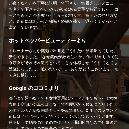
が良くなるかを丁寧に説明して下さり、毎回楽しいメニュー
を考えて下さるので、やりがいのある貴重な時間でした。 コ
ースを終えた今も教わった食事の摂り方、筋トレのやり方な
ど、以前には無かった知識と経験が残り、通ってよかったと
満足しています。
ホットペッパービューティーより
トレーナーさんが笑顔で出迎えてくれたのが印象的でした。
安心できました。 なぜ筋肉が必要なのか、体の動かし方で使
う筋肉がそれぞれ違うということを体感させてくれてとても
勉強になったし、通いたいです。 ありがとうございます。前
向きに検討します。
Google の口コミより
都心まで通わなくても女性専用のパーソナルがあった！女性
専用！空間がジムっぽくなくて可愛いからお気に入り！外国
のホテルみたいな内装も自分好みで良い。ゴルフのラウンド
前日はハイパーナイフでメンテナンスしてもらっています。
筋トレして結果の出るので嬉しい。通勤圏内なので仕事後に
汗かいて帰れるので最高の場所です！