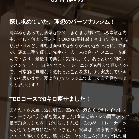
探し求めていた、理想のパーソナルジム！
清潔感があってお洒落な空間、きらきら輝いている素敵な先
生、そして何より手ぶらでOKのお手軽感！今まで、美しくな
りたいけれど、運動は面倒でなかなか続かなかった私。です
が、褒め上手で優しい先生が一人一人に合ったメニューを組
んで下さり、最後まで楽しく気持ちよく、あっという間のレ
ッスンでした。 自宅でできるトレーニングも教えて頂いたの
で、日常的に無理なく教わったことを少しづつ実践していき
たいと思います。夏に向けてソラジムで楽しく自分磨きしよ
うと思います！
TBBコースで8キロ痩せました！
光がたくさん差し込む明るい室内で、気さくでキレイなトレ
ーナーさんに安心感を覚えました♪食事と筋トレの両面からご
指導頂きましたが、どちらにも共通するのが、トレーナーさ
んがとても親身になって下さる点。食事は、健康的に痩せて
いくよう導いてくれ、筋トレは、体のどこを鍛えれば見た目