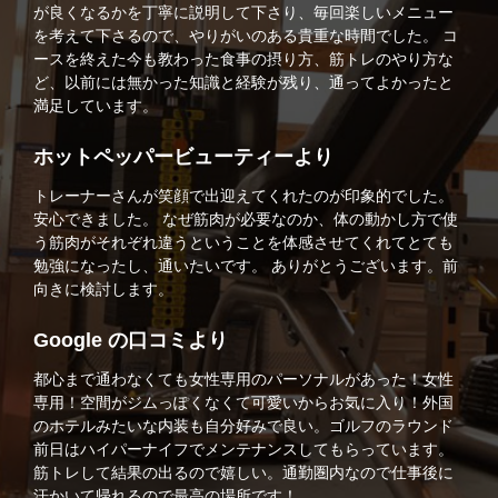
が良くなるかを丁寧に説明して下さり、毎回楽しいメニュー
を考えて下さるので、やりがいのある貴重な時間でした。 コ
ースを終えた今も教わった食事の摂り方、筋トレのやり方な
ど、以前には無かった知識と経験が残り、通ってよかったと
満足しています。
ホットペッパービューティーより
トレーナーさんが笑顔で出迎えてくれたのが印象的でした。
安心できました。 なぜ筋肉が必要なのか、体の動かし方で使
う筋肉がそれぞれ違うということを体感させてくれてとても
勉強になったし、通いたいです。 ありがとうございます。前
向きに検討します。
Google の口コミより
都心まで通わなくても女性専用のパーソナルがあった！女性
専用！空間がジムっぽくなくて可愛いからお気に入り！外国
のホテルみたいな内装も自分好みで良い。ゴルフのラウンド
前日はハイパーナイフでメンテナンスしてもらっています。
筋トレして結果の出るので嬉しい。通勤圏内なので仕事後に
汗かいて帰れるので最高の場所です！