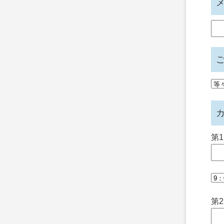
メ
第
第