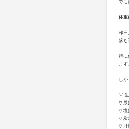
でも
体重
昨日
落ち
特に
ます
しか
▽ 
▽ 
▽ 
▽ 
▽ 