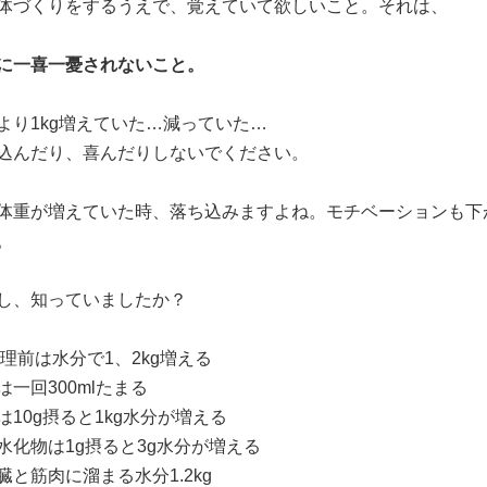
体づくりをするうえで、覚えていて欲しいこと。それは、
に一喜一憂されないこと。
より1kg増えていた…減っていた…
込んだり、喜んだりしないでください。
体重が増えていた時、落ち込みますよね。モチベーションも下
。
し、知っていましたか？
生理前は水分で1、2kg増える
尿は一回300mlたまる
塩は10g摂ると1kg水分が増える
炭水化物は1g摂ると3g水分が増える
肝臓と筋肉に溜まる水分1.2kg