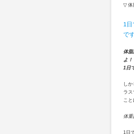
▽ 
1
で
体脂
よ！
1日
しか
ラス
こと
体重
1日