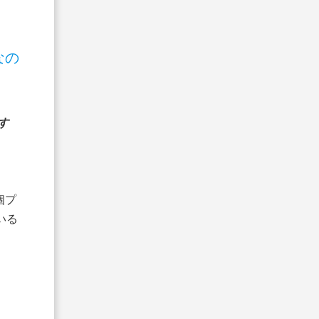
なの
す
個プ
いる