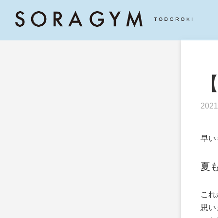
2021
早い
夏
これ
思い